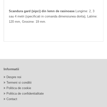
Scandura gard (sipci) din lemn de rasinoase
.Lungime: 2, 3
sau 4 metri (specificati in comanda dimensiunea dorita), Latime:
120 mm, Grosime: 19 mm.
Informatii
Despre noi
Termeni si conditii
Politica de cookie
Politica de confidentialitate
Contact