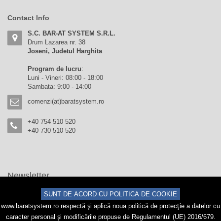
Contact Info
S.C. BAR-AT SYSTEM S.R.L.
Drum Lazarea nr. 38
Joseni, Judetul Harghita
Program de lucru
:
Luni - Vineri: 08:00 - 18:00
Sambata: 9:00 - 14:00
comenzi(at)baratsystem.ro
+40 754 510 520
+40 730 510 520
Newsletter
SUNT DE ACORD CU POLITICA DE COOKIE
Trimite
www.baratsystem.ro respectă și aplică noua politică de protecție a datelor cu
Abonare
Dezabonare
caracter personal și modificările propuse de Regulamentul (UE) 2016/679.