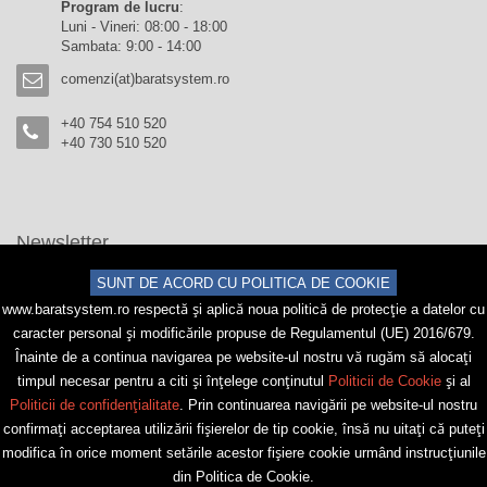
Program de lucru
:
Luni - Vineri: 08:00 - 18:00
Sambata: 9:00 - 14:00
comenzi(at)baratsystem.ro
+40 754 510 520
+40 730 510 520
Newsletter
SUNT DE ACORD CU POLITICA DE COOKIE
Trimite
www.baratsystem.ro respectă și aplică noua politică de protecție a datelor cu
Abonare
Dezabonare
caracter personal și modificările propuse de Regulamentul (UE) 2016/679.
Înainte de a continua navigarea pe website-ul nostru vă rugăm să alocați
timpul necesar pentru a citi și înțelege conținutul
Politicii de Cookie
și al
Politicii de confidențialitate
. Prin continuarea navigării pe website-ul nostru
© 2026 BAR-AT SYSTEM - Toate drepturile rezervate.
confirmați acceptarea utilizării fişierelor de tip cookie, însă nu uitați că puteți
Creat cu
de
SolCreation
&
9Media
modifica în orice moment setările acestor fişiere cookie urmând instrucțiunile
din Politica de Cookie.