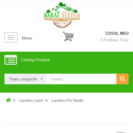
COSUL MEU
Meniu
0
Produse,
0
Lei
Catalog Produse
Lambriu Lemn
Lambriu Pin Nordic